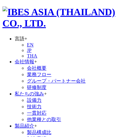
言語
+
EN
JP
THA
会社情報
+
会社概要
業務フロー
グループ・パートナー会社
研修制度
私たちの強み
+
設備力
技術力
一貫対応
他業種との取引
製品紹介
+
製品構成比