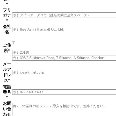
*
フリ
ガナ
*
会社
名
〒
ご住
所
*
メー
ルア
ドレ
ス
*
電話
番号
*
お問
い合
わせ